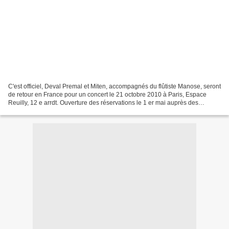
C'est officiel, Deval Premal et Miten, accompagnés du flûtiste Manose, seront
de retour en France pour un concert le 21 octobre 2010 à Paris, Espace
Reuilly, 12 e arrdt. Ouverture des réservations le 1 er mai auprès des
éditions Le Souffle d’Or . Deval...