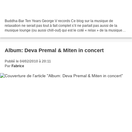
Buddha-Bar Ten Years George V records Ce blog sur la musique de
relaxation ne serait pas tout à fait complet s’il ne parlait pas aussi de la
musique lounge (ou aussi chill-out) qui est le coté « relax » de la musique
électronique. Le chef de file de cette...
Album: Deva Premal & Miten in concert
Publié le 04/02/2010 à 20:11
Par
Fabrice