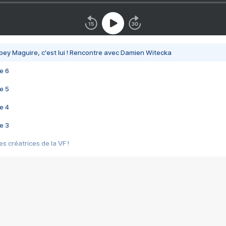
bey Maguire, c'est lui ! Rencontre avec Damien Witecka
e 6
e 5
e 4
e 3
s créatrices de la VF !
e 2
e 1
e Mektoub My Love arrive enfin ! Rencontre avec Shaïn Boumedine et Sal
i : après Toni en famille