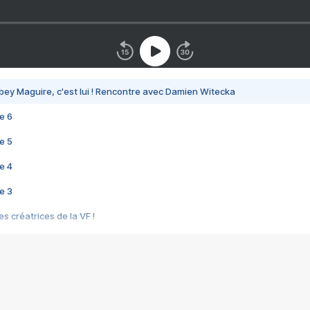
bey Maguire, c'est lui ! Rencontre avec Damien Witecka
e 6
e 5
e 4
e 3
s créatrices de la VF !
e 2
e 1
e Mektoub My Love arrive enfin ! Rencontre avec Shaïn Boumedine et Sal