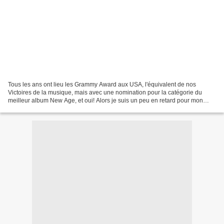
Tous les ans ont lieu les Grammy Award aux USA, l'équivalent de nos
Victoires de la musique, mais avec une nomination pour la catégorie du
meilleur album New Age, et oui! Alors je suis un peu en retard pour mon
article car les prix ont eu lieu en Février...