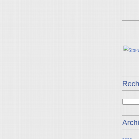
Rech
Arch