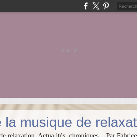
Publicité
 la musique de relaxat
e relaxation. Actualités, chroniques... Par Fabrice