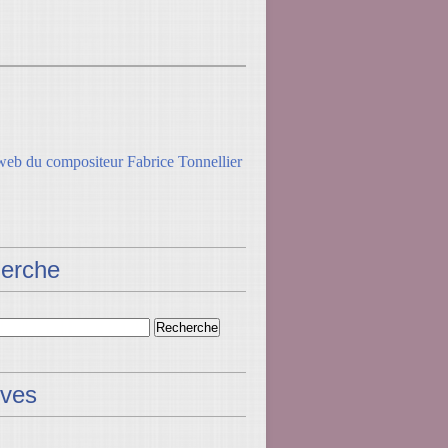
erche
ives