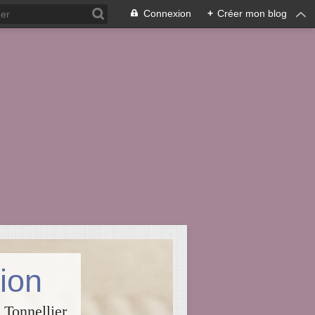
Connexion
+
Créer mon blog
ion
 Tonnellier