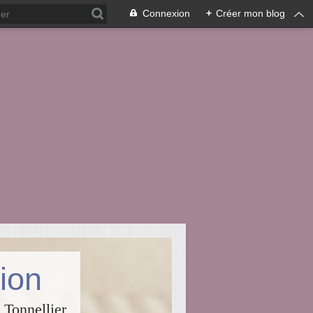
Connexion
+
Créer mon blog
ion
 Tonnellier