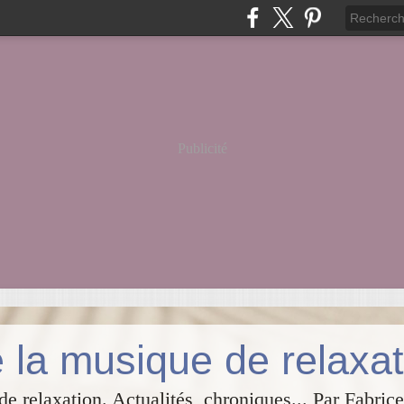
Publicité
 la musique de relaxat
e relaxation. Actualités, chroniques... Par Fabrice