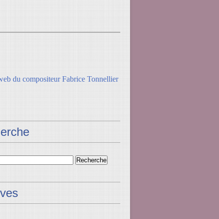
erche
ives