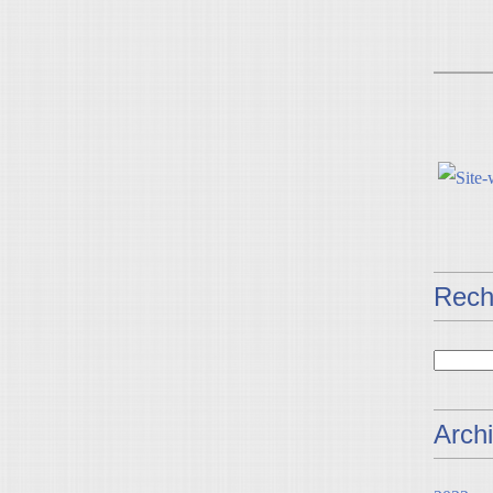
Rech
Arch