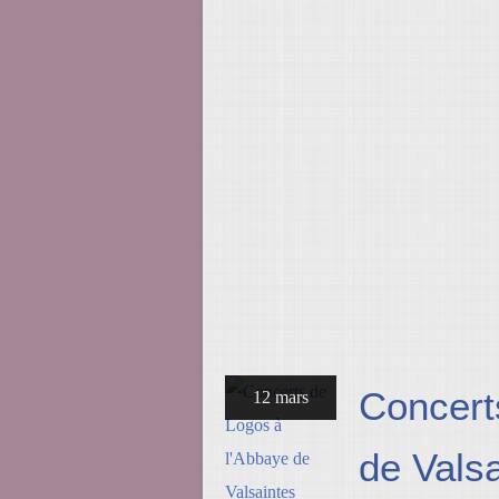
Concert
12 mars
de Vals