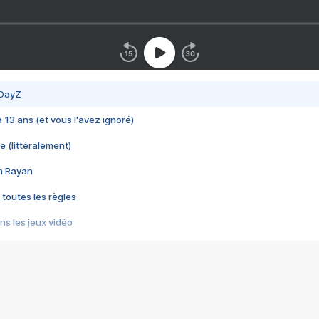
 DayZ
 a 13 ans (et vous l'avez ignoré)
e (littéralement)
im Rayan
 toutes les règles
s les jeux vidéo
us choquant de Rockstar ? - Le scandale BULLY
e plus moche de Steam
du RÊVE tourne au CAUCHEMAR