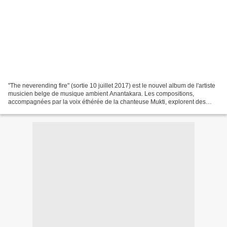
"The neverending fire" (sortie 10 juillet 2017) est le nouvel album de l'artiste
musicien belge de musique ambient Anantakara. Les compositions,
accompagnées par la voix éthérée de la chanteuse Mukti, explorent des
paysages sonores poétiques évoquant...