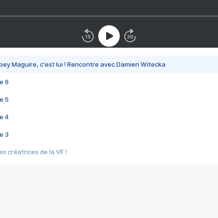
bey Maguire, c'est lui ! Rencontre avec Damien Witecka
e 6
e 5
e 4
e 3
s créatrices de la VF !
e 2
e 1
e Mektoub My Love arrive enfin ! Rencontre avec Shaïn Boumedine et Sal