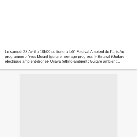
Le samedi 28 Avril à 18h00 se tiendra le5° Festival Ambient de Paris.Au
programme :- Yves Mesnil (guitare new age progressif)- Birtawil (Guitare
électrique ambient-drone)- Ujjaya (ethno-ambient : Guitare ambient
)Informations : https://www.facebook.c...