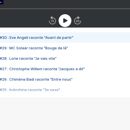
#30 : Eve Angeli raconte "Avant de partir"
#29 : MC Solaar raconte "Bouge de là"
28 : Lorie raconte "Je vais vite"
#27 : Christophe Willem raconte "Jacques a dit"
#26 : Chimène Badi raconte "Entre nous"
#25 : Indochine raconte "3e sexe"
#24 : Zaho raconte "C'est chelou"
#23 : Patrick Bruel raconte "Au café des délices"
#22 : Kyo raconte "Le chemin"