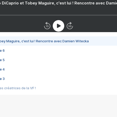
 DiCaprio et Tobey Maguire, c'est lui ! Rencontre avec Dam
bey Maguire, c'est lui ! Rencontre avec Damien Witecka
e 6
e 5
e 4
e 3
s créatrices de la VF !
e 2
e 1
e Mektoub My Love arrive enfin ! Rencontre avec Shaïn Boumedine et Sal